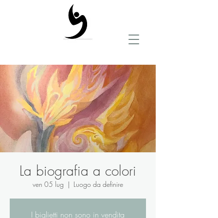
La biografia a colori
ven 05 lug
  |  
Luogo da definire
I biglietti non sono in vendita